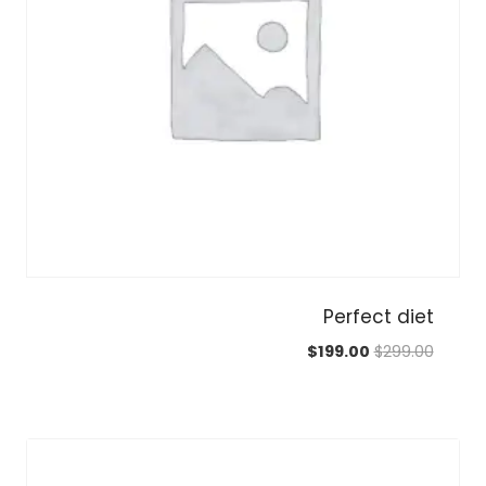
Perfect diet
السعر
السعر
$
199.00
$
299.00
الأصلي
الحالي
هو:
هو:
$199.00.
$299.00.