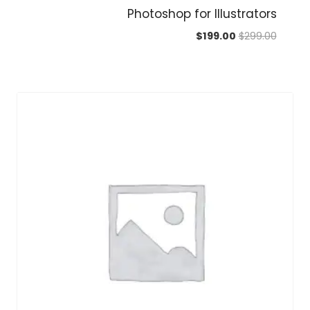
Photoshop for Illustrators
السعر
السعر
$
199.00
$
299.00
الأصلي
الحالي
هو:
هو:
$199.00.
$299.00.