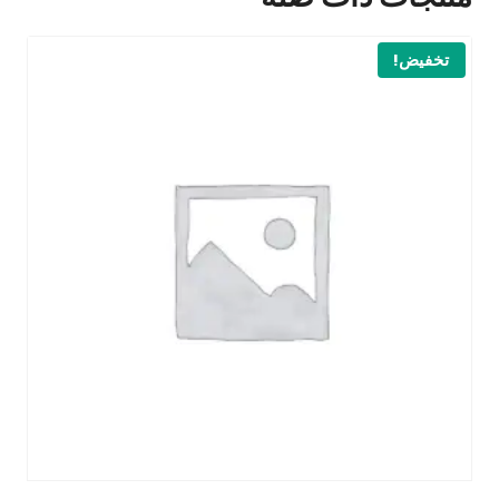
تخفيض!