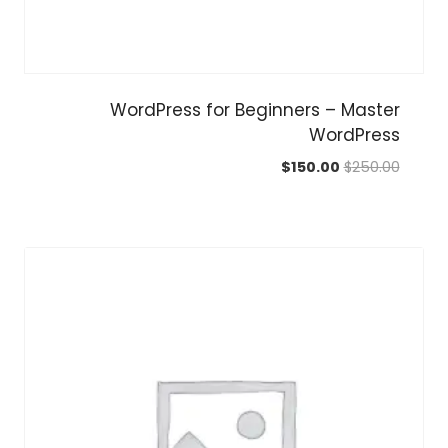
WordPress for Beginners – Master
WordPress
السعر
السعر
$
150.00
$
250.00
الأصلي
الحالي
هو:
هو:
$150.00.
$250.00.