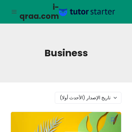
لتجاوز
i-
لى
qraa.com
لمحتوى
Business
تاريخ الإصدار (الأحدث أولا)