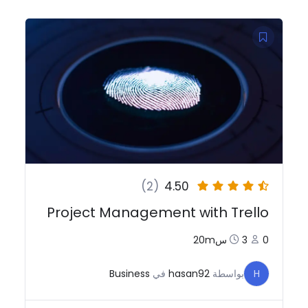
(2)
4.50
Project Management with Trello
0
3س20m
H
بواسطة
hasan92
في
Business