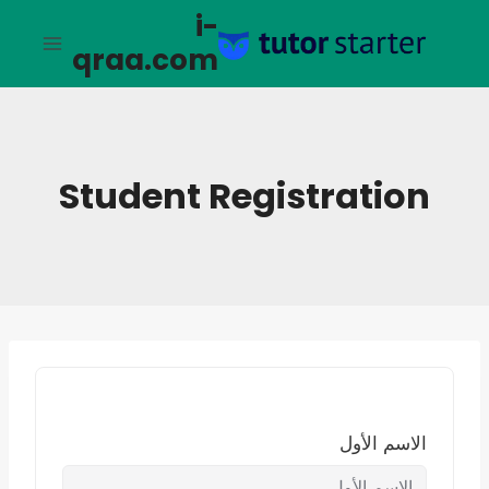
لتجاوز
i-
لى
qraa.com
لمحتوى
Student Registration
الاسم الأول