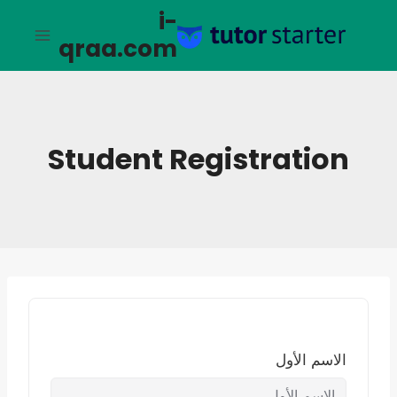
لتجاوز
i-
لى
qraa.com
لمحتوى
Student Registration
الاسم الأول