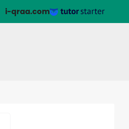
لتجاوز
i-qraa.com
لى
لمحتوى