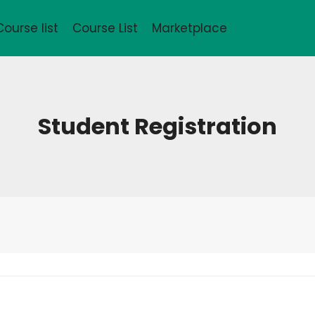
Course list
Course List
Marketplace
Student Registration