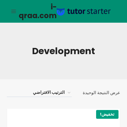
لتجاوز
i-
لى
qraa.com
لمحتوى
Development
عرض النتيجة الوحيدة
تخفيض!