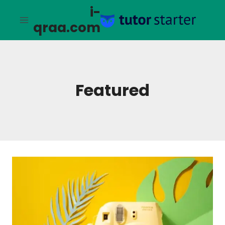
لتجاوز
i-
لى
qraa.com
لمحتوى
Featured