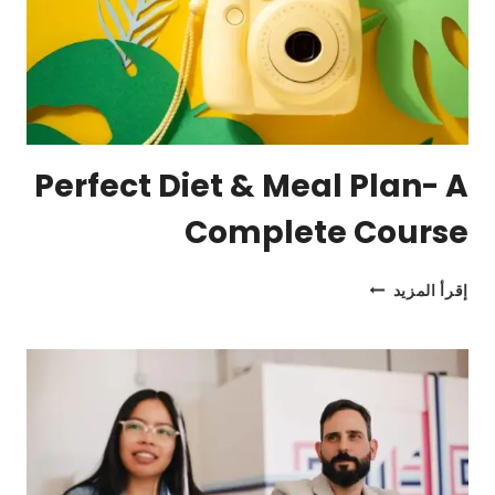
Perfect Diet & Meal Plan- A
Complete Course
PERFECT
إقرأ المزيد
DIET
&
MEAL
PLAN-
A
COMPLETE
COURSE