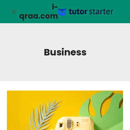
لتجاوز
i-
لى
qraa.com
لمحتوى
Business