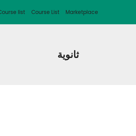
Course list
Course List
Marketplace
ثانوية