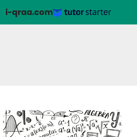
لتجاوز
i-qraa.com
لى
لمحتوى