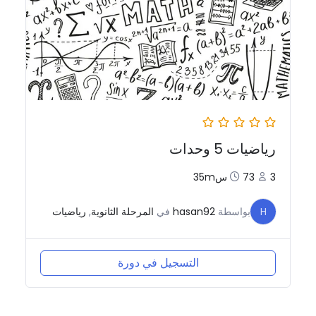
رياضيات 5 وحدات
3
73س35m
H
بواسطة
hasan92
في
المرحلة الثانوية
,
رياضيات
التسجيل في دورة